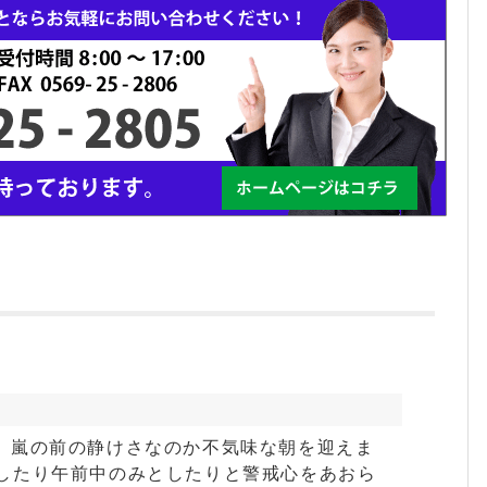
か、嵐の前の静けさなのか不気味な朝を迎えま
としたり午前中のみとしたりと警戒心をあおら