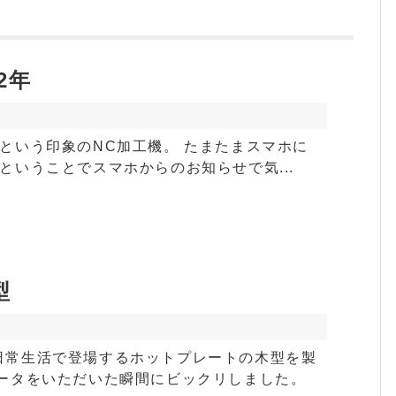
2年
という印象のNC加工機。 たまたまスマホに
ということでスマホからのお知らせで気...
型
日常生活で登場するホットプレートの木型を製
データをいただいた瞬間にビックリしました。