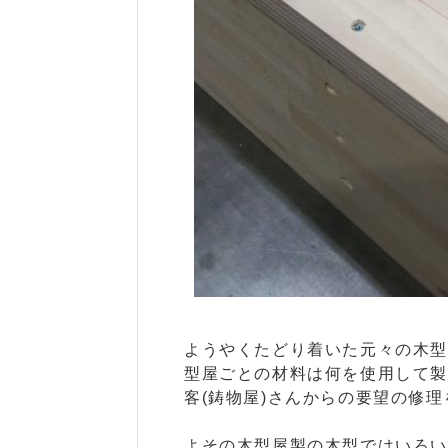
ようやくたどり着いた元々の木
型屋ごとの材料は何を使用して
客(鋳物屋)さんからの要望の修
よその木型屋製の木型ではいろ