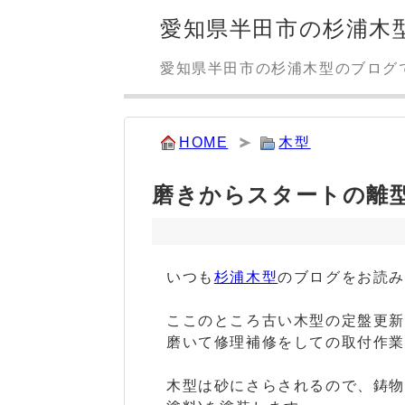
愛知県半田市の杉浦木
愛知県半田市の杉浦木型のブログ
HOME
木型
磨きからスタートの離
いつも
杉浦木型
のブログをお読
ここのところ古い木型の定盤更
磨いて修理補修をしての取付作
木型は砂にさらされるので、鋳物