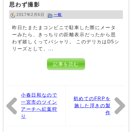
思わず撮影
2017年2月6日
一般
昨日たまたまコンビニで駐車した際にメータ
ーみたら、きっちりの距離表示だったから思
わず嬉しくってパシャリ。 このデリカはD5シ
リーズとして、...
記事を読む
小春日和なので
初めてのFRPを
一宮市のツイン
施した浮きの製
アーチへ紅葉狩
作
り