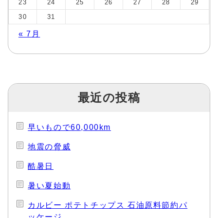
23
24
25
26
27
28
29
30
31
« 7月
最近の投稿
早いもので60,000km
地震の脅威
酷暑日
暑い夏始動
カルビー ポテトチップス 石油原料節約パ
ッケージ